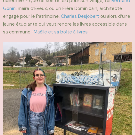
collective ? Que ce soit un élu pour son village, tel
Bertrand
Gonin
, maire d’Éveux, ou un Frère Dominicain, architecte
engagé pour le Patrimoine,
Charles Desjobert
ou alors d’une
jeune étudiante qui veut rendre les livres accessible dan
s
sa commune :
Maëlle et sa boîte à livres
.