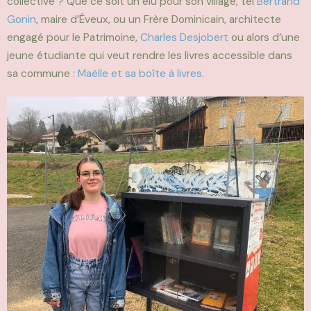
collective ? Que ce soit un élu pour son village, tel
Bertrand
Gonin
, maire d’Éveux, ou un Frère Dominicain, architecte
engagé pour le Patrimoine,
Charles Desjobert
ou alors d’une
jeune étudiante qui veut rendre les livres accessible dan
s
sa commune :
Maëlle et sa boîte à livres
.