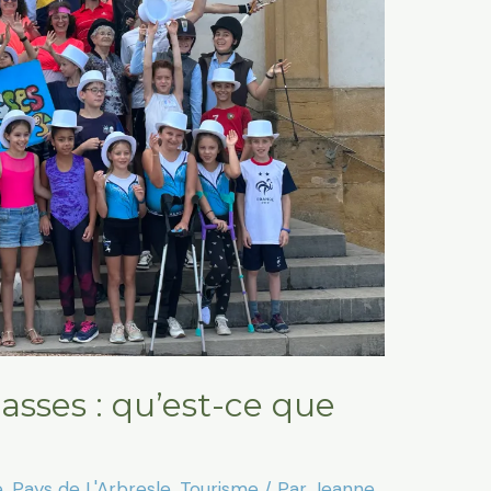
lasses : qu’est-ce que
e
,
Pays de L'Arbresle
,
Tourisme
/ Par
Jeanne